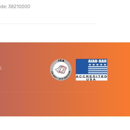
de: 38210000
d,